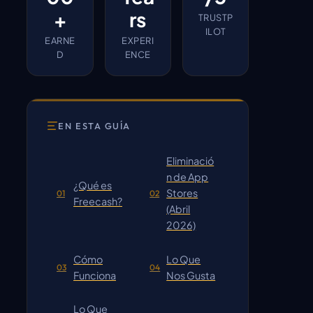
+
rs
TRUSTP
ILOT
EARNE
EXPERI
D
ENCE
EN ESTA GUÍA
Eliminació
n de App
¿Qué es
Stores
01
02
Freecash?
(Abril
2026)
Cómo
Lo Que
03
04
Funciona
Nos Gusta
Lo Que