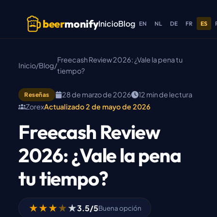
Skip to main content
beer
monify
Inicio
Blog
EN
NL
DE
FR
ES
Freecash Review 2026: ¿Vale la pena tu
Inicio
/
Blog
/
tiempo?
28 de marzo de 2026
12 min de lectura
Reseñas
Zorex
Actualizado 2 de mayo de 2026
Freecash Review
2026: ¿Vale la pena
tu tiempo?
★
★
★
★
★
3.5/5
Buena opción