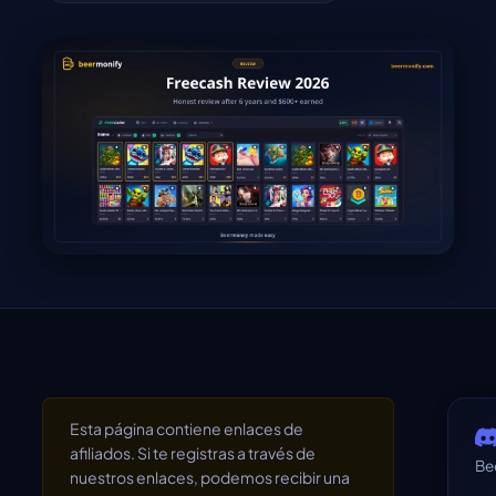
Esta página contiene enlaces de
afiliados. Si te registras a través de
Be
nuestros enlaces, podemos recibir una