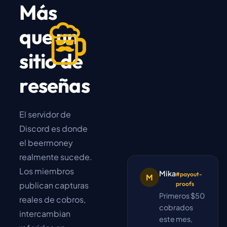
Más
que un
sitio de
reseñas
El servidor de
Discord es donde
el beermoney
realmente sucede.
Los miembros
Mika
#payout-
M
publican capturas
proofs
Primeros $50
reales de cobros,
cobrados
intercambian
este mes,