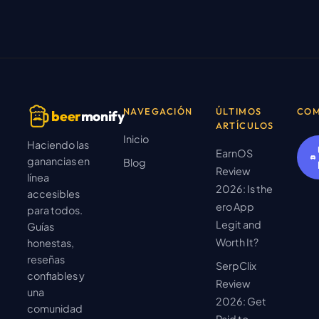
NAVEGACIÓN
ÚLTIMOS
COM
beer
monify
ARTÍCULOS
Inicio
Haciendo las
EarnOS
ganancias en
Blog
Review
línea
2026: Is the
accesibles
ero App
para todos.
Legit and
Guías
Worth It?
honestas,
reseñas
SerpClix
confiables y
Review
una
2026: Get
comunidad