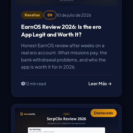
10 de julio de 2026
Reseñas
EN
EarnOS Review 2026: Is the ero
App Legit and Worth It?
Honest EarnOS review after weeks on a
real ero account. What missions pay, the
bank withdrawal problems, and who the
app is worth it for in 2026.
Leer Más →
12 min read
Destacado