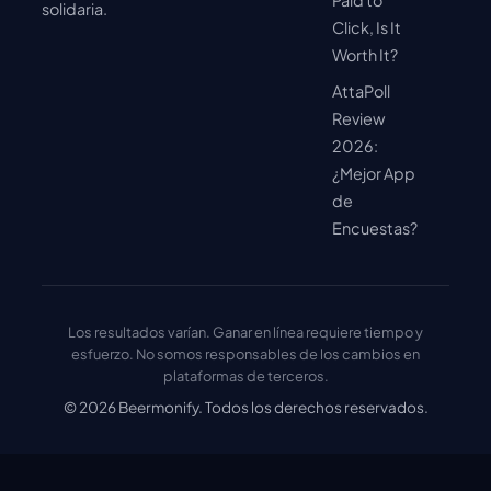
Paid to
solidaria.
Click, Is It
Worth It?
AttaPoll
Review
2026:
¿Mejor App
de
Encuestas?
Los resultados varían. Ganar en línea requiere tiempo y
esfuerzo. No somos responsables de los cambios en
plataformas de terceros.
© 2026 Beermonify. Todos los derechos reservados.