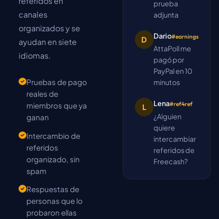
referidos en
prueba
canales
adjunta
organizados y se
Dario
#earnings
D
ayudan en siete
AttaPoll me
idiomas.
pagó por
PayPal en 10
Pruebas de pago
minutos
reales de
Lena
#ref4ref
miembros que ya
L
¿Alguien
ganan
quiere
Intercambio de
intercambiar
referidos
referidos de
organizado, sin
Freecash?
spam
Respuestas de
personas que lo
probaron ellas