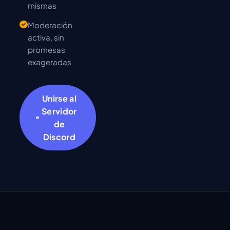
mismas
Moderación
activa, sin
promesas
exageradas
Unirse al
Servidor
de
Discord