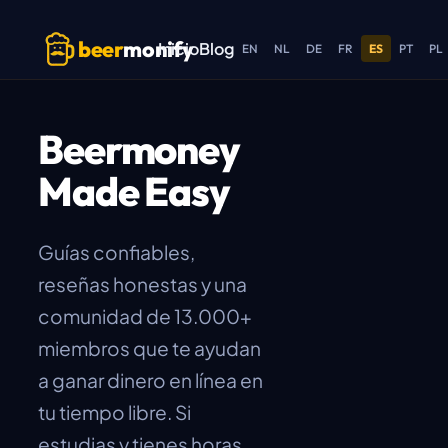
Skip to main content
beer
monify
Inicio
Blog
EN
NL
DE
FR
ES
PT
PL
Beermoney
Made Easy
Guías confiables,
reseñas honestas y una
comunidad de 13.000+
miembros que te ayudan
a ganar dinero en línea en
tu tiempo libre. Si
estudias y tienes horas