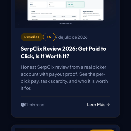
7 de julio de 2026
Reseñas
EN
SerpClix Review 2026: Get Paid to
Click, Is It Worth It?
Honest SerpClix review from a real clicker
account with payout proof. See the per-
click pay, task scarcity, and who it is worth
it for.
Leer Más →
11 min read