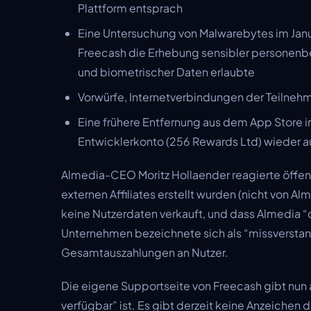
Plattform entsprach
Eine Untersuchung von Malwarebytes im Janua
Freecash die Erhebung sensibler personenb
und biometrischer Daten erlaubte
Vorwürfe, Internetverbindungen der Teilnehme
Eine frühere Entfernung aus dem App Store i
Entwicklerkonto (256 Rewards Ltd) wieder a
Almedia-CEO Moritz Hollaender reagierte öffentl
externen Affiliates erstellt wurden (nicht von
keine Nutzerdaten verkauft, und dass Almedia “d
Unternehmen bezeichnete sich als “missverstand
Gesamtauszahlungen an Nutzer.
Die eigene Supportseite von Freecash gibt nun 
verfügbar” ist. Es gibt derzeit keine Anzeichen 