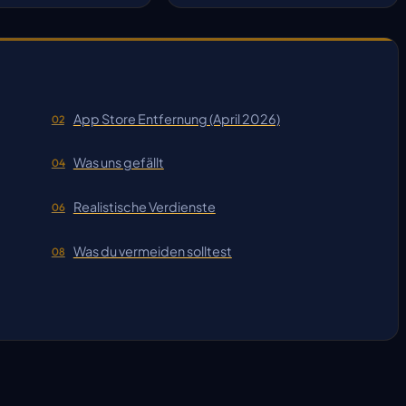
App Store Entfernung (April 2026)
02
Was uns gefällt
04
Realistische Verdienste
06
Was du vermeiden solltest
08