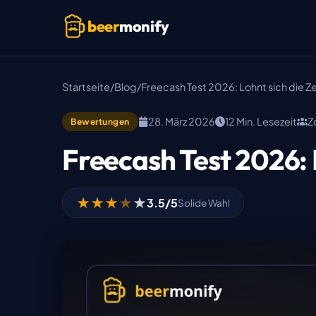
Skip to main content
beer
monify
Startseite
/
Blog
/
Freecash Test 2026: Lohnt sich die Ze
28. März 2026
12 Min. Lesezeit
Z
Bewertungen
Freecash Test 2026: L
★
★
★
★
★
3.5/5
Solide Wahl