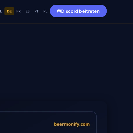
Discord beitreten
L
DE
FR
ES
PT
PL