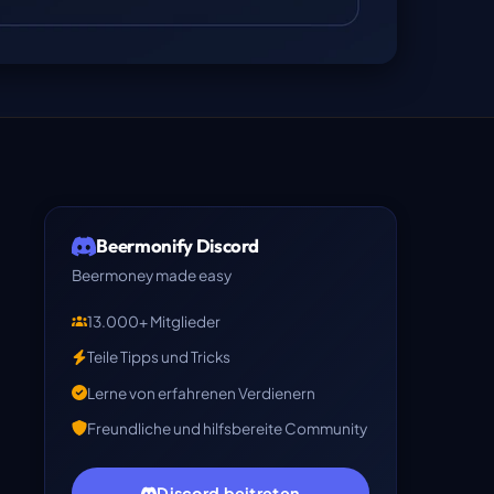
Beermonify Discord
Beermoney made easy
13.000+ Mitglieder
Teile Tipps und Tricks
Lerne von erfahrenen Verdienern
Freundliche und hilfsbereite Community
Discord beitreten