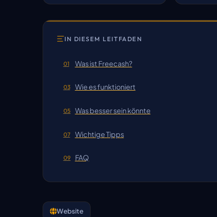
IN DIESEM LEITFADEN
Was ist Freecash?
01
Wie es funktioniert
03
Was besser sein könnte
05
Wichtige Tipps
07
FAQ
09
Website