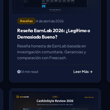
4 de abril de 2026
Reseñas
Reseña EarnLab 2026: ¿Legítimo o
Demasiado Bueno?
Reseña honesta de EarnLab basada en
investigación comunitaria. Ganancias y
comparación con Freecash.
Leer Más →
14 min read