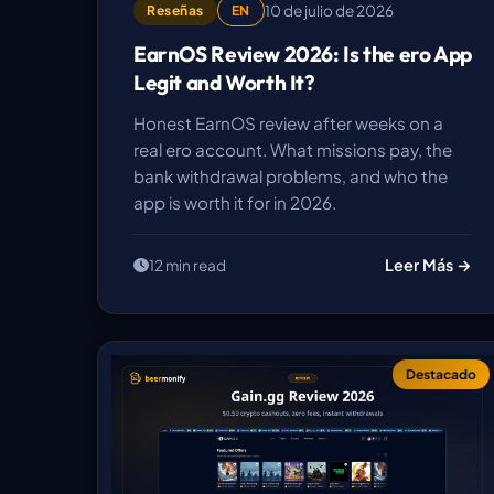
10 de julio de 2026
Reseñas
EN
EarnOS Review 2026: Is the ero App
Legit and Worth It?
Honest EarnOS review after weeks on a
real ero account. What missions pay, the
bank withdrawal problems, and who the
app is worth it for in 2026.
Leer Más →
12 min read
Destacado