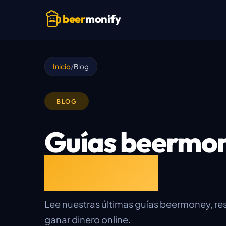
Skip to main content
beer
monify
Inicio
Blog
BLOG
Guías beermo
honestas
Lee nuestras últimas guías beermoney, re
ganar dinero online.