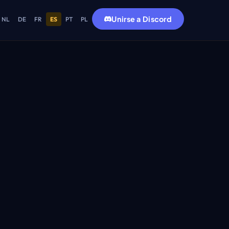
Unirse a Discord
NL
DE
FR
ES
PT
PL