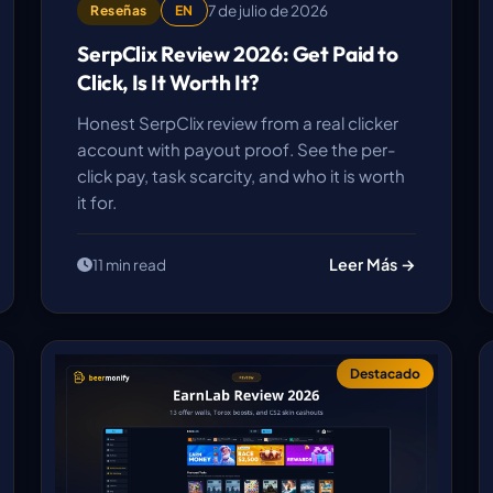
7 de julio de 2026
Reseñas
EN
SerpClix Review 2026: Get Paid to
Click, Is It Worth It?
Honest SerpClix review from a real clicker
account with payout proof. See the per-
click pay, task scarcity, and who it is worth
it for.
Leer Más →
11 min read
Destacado