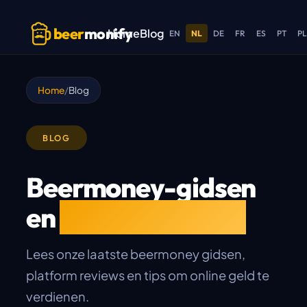
Skip to main content
beer
monify
Home
Blog
EN
NL
DE
FR
ES
PT
P
Home
Blog
BLOG
Beermoney-gidsen
en
eerlijke reviews
Lees onze laatste beermoney gidsen,
platform reviews en tips om online geld te
verdienen.