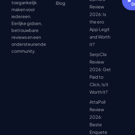
toegankelijk
Blog
D
Review
maken voor
2026: Is
iedereen.
the ero
Eerlijke gidsen,
App Legit
betrouwbare
and Worth
reviews en een
ondersteunende
It?
community.
SerpClix
Review
2026: Get
Paid to
Click, Is It
Worth It?
AttaPoll
Review
2026:
Beste
Enquete