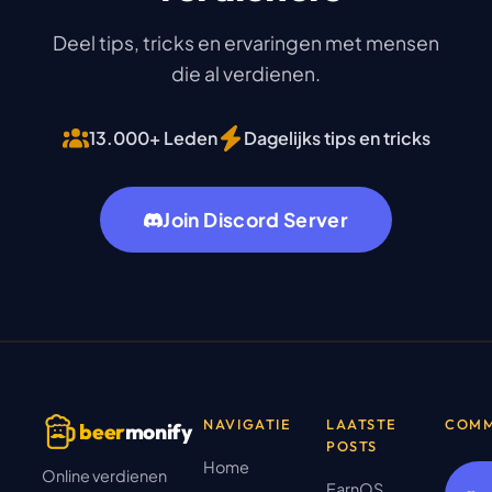
Deel tips, tricks en ervaringen met mensen
die al verdienen.
13.000+ Leden
Dagelijks tips en tricks
Join Discord Server
NAVIGATIE
LAATSTE
COMM
beer
monify
POSTS
Home
Online verdienen
EarnOS