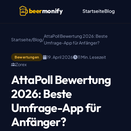
Skip to main content
beer
monify
Startseite
Blog
AttaPoll Bewertung 2026: Beste
Startseite
/
Blog
/
Umfrage-App für Anfänger?
19. April 2026
11 Min. Lesezeit
Bewertungen
Zorex
AttaPoll Bewertung
2026: Beste
Umfrage-App für
Anfänger?