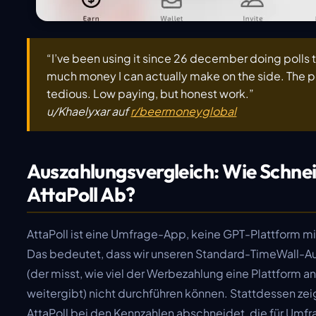
“I’ve been using it since 26 december doing polls
much money I can actually make on the side. The po
tedious. Low paying, but honest work.”
u/Khaelyxar auf
r/beermoneyglobal
Auszahlungsvergleich: Wie Schne
AttaPoll Ab?
AttaPoll ist eine Umfrage-App, keine GPT-Plattform mit
Das bedeutet, dass wir unseren Standard-TimeWall-A
(der misst, wie viel der Werbezahlung eine Plattform an
weitergibt) nicht durchführen können. Stattdessen zeig
AttaPoll bei den Kennzahlen abschneidet, die für Um