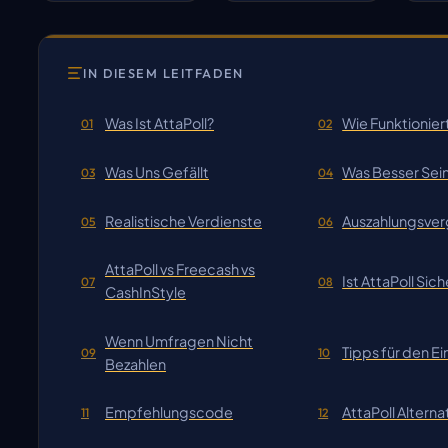
IN DIESEM LEITFADEN
Was Ist AttaPoll?
Wie Funktioniert
01
02
Was Uns Gefällt
Was Besser Sei
03
04
Realistische Verdienste
Auszahlungsver
05
06
AttaPoll vs Freecash vs
Ist AttaPoll Sich
07
08
CashInStyle
Wenn Umfragen Nicht
Tipps für den Ei
09
10
Bezahlen
Empfehlungscode
AttaPoll Alterna
11
12