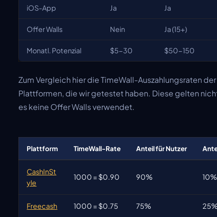
iOS-App
Ja
Ja
Offer Walls
Nein
Ja (15+)
Monatl. Potenzial
$5-30
$50-150
Zum Vergleich hier die TimeWall-Auszahlungsraten de
Plattformen, die wir getestet haben. Diese gelten nicht 
es keine Offer Walls verwendet.
Plattform
TimeWall-Rate
Anteil für Nutzer
Ante
CashInSt
1000 = $0.90
90%
10
yle
Freecash
1000 = $0.75
75%
25