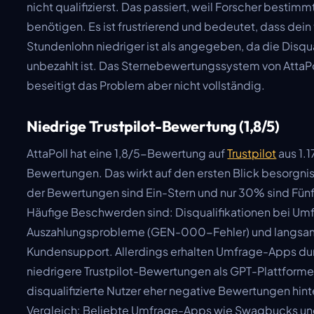
nicht qualifizierst. Das passiert, weil Forscher besti
benötigen. Es ist frustrierend und bedeutet, dass dein
Stundenlohn niedriger ist als angegeben, da die Disqua
unbezahlt ist. Das Sternebewertungssystem von AttaPoll
beseitigt das Problem aber nicht vollständig.
Niedrige Trustpilot-Bewertung (1,8/5)
AttaPoll hat eine 1,8/5-Bewertung auf
Trustpilot
aus 1.1
Bewertungen. Das wirkt auf den ersten Blick besorgn
der Bewertungen sind Ein-Stern und nur 30% sind Fün
Häufige Beschwerden sind: Disqualifikationen bei Um
Auszahlungsprobleme (GEN-000-Fehler) und langsa
Kundensupport. Allerdings erhalten Umfrage-Apps d
niedrigere Trustpilot-Bewertungen als GPT-Plattforme
disqualifizierte Nutzer eher negative Bewertungen hin
Vergleich: Beliebte Umfrage-Apps wie Swagbucks un