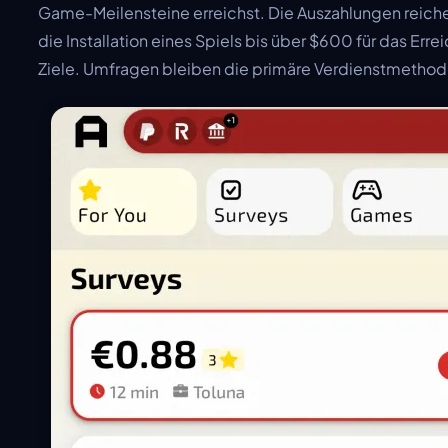
Game-Meilensteine erreichst. Die Auszahlungen reiche
die Installation eines Spiels bis über $600 für das Erre
Ziele. Umfragen bleiben die primäre Verdienstmethod