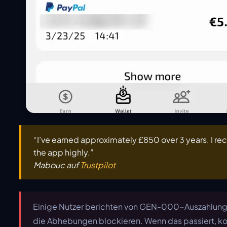
“I’ve earned approximately £850 over 3 years. I 
the app highly.”
Mabouc auf
Trustpilot
Einige Nutzer berichten von GEN-000-Auszahlung
die Abhebungen blockieren. Wenn das passiert, ko