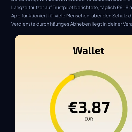
Langzeitnutzer auf Trustpilot berichtete, täglich £6-8 
App funktioniert für viele Menschen, aber den Schutz d
Verdienste durch häufiges Abheben liegt in deiner Ve