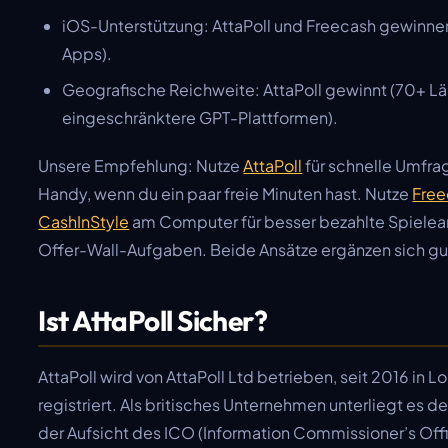
iOS-Unterstützung: AttaPoll und Freecash gewinnen
Apps).
Geografische Reichweite: AttaPoll gewinnt (70+ Lä
eingeschränktere GPT-Plattformen).
Unsere Empfehlung: Nutze
AttaPoll
für schnelle Umfr
Handy, wenn du ein paar freie Minuten hast. Nutze
Free
CashInStyle
am Computer für besser bezahlte Spiele
Offer-Wall-Aufgaben. Beide Ansätze ergänzen sich gu
Ist AttaPoll Sicher?
AttaPoll wird von AttaPoll Ltd betrieben, seit 2016 in 
registriert. Als britisches Unternehmen unterliegt es
der Aufsicht des ICO (Information Commissioner’s Offi