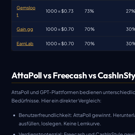
Gemsloo
1000 = $0.73
73%
27
t
Gain.gg
1000 = $0.70
70%
30
EarnLab
1000 = $0.70
70%
30
AttaPoll vs Freecash vs CashInSty
AttaPoll und GPT-Plattformen bedienen unterschiedli
Bedürfnisse. Hier ein direkter Vergleich:
Benutzerfreundlichkeit: AttaPoll gewinnt. Herunterla
ausfüllen, loslegen. Keine Lernkurve.
Verdienstpotenzial: Freecash und CashInStyle gew