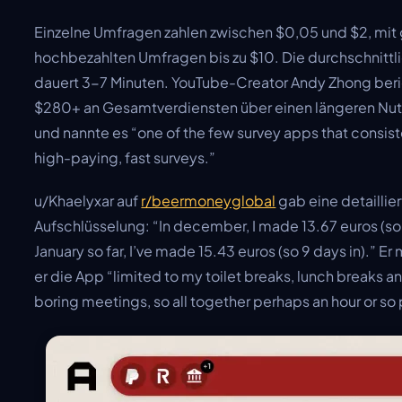
Einzelne Umfragen zahlen zwischen $0,05 und $2, mit
hochbezahlten Umfragen bis zu $10. Die durchschnitt
dauert 3-7 Minuten. YouTube-Creator Andy Zhong ber
$280+ an Gesamtverdiensten über einen längeren Nu
und nannte es “one of the few survey apps that consis
high-paying, fast surveys.”
u/Khaelyxar auf
r/beermoneyglobal
gab eine detaillie
Aufschlüsselung: “In december, I made 13.67 euros (so 
January so far, I’ve made 15.43 euros (so 9 days in).” Er
er die App “limited to my toilet breaks, lunch breaks 
boring meetings, so all together perhaps an hour or so 