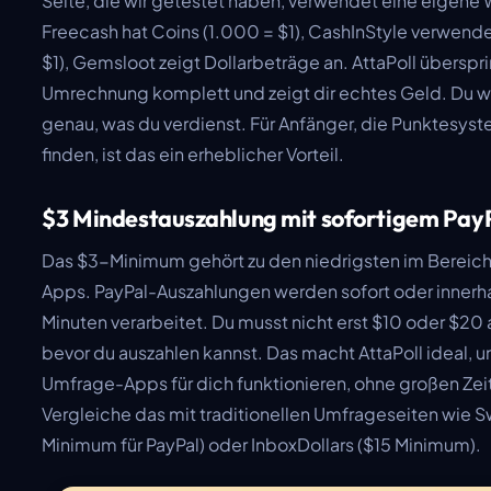
Seite, die wir getestet haben, verwendet eine eigene
Freecash hat Coins (1.000 = $1), CashInStyle verwende
$1), Gemsloot zeigt Dollarbeträge an. AttaPoll überspr
Umrechnung komplett und zeigt dir echtes Geld. Du 
genau, was du verdienst. Für Anfänger, die Punktesys
finden, ist das ein erheblicher Vorteil.
$3 Mindestauszahlung mit sofortigem Pay
Das $3-Minimum gehört zu den niedrigsten im Bereic
Apps. PayPal-Auszahlungen werden sofort oder innerh
Minuten verarbeitet. Du musst nicht erst $10 oder $20
bevor du auszahlen kannst. Das macht AttaPoll ideal, u
Umfrage-Apps für dich funktionieren, ohne großen Ze
Vergleiche das mit traditionellen Umfrageseiten wie
Minimum für PayPal) oder InboxDollars ($15 Minimum).