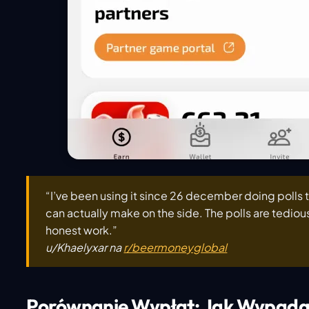
“I’ve been using it since 26 december doing polls
can actually make on the side. The polls are tediou
honest work.”
u/Khaelyxar na
r/beermoneyglobal
Porównanie Wypłat: Jak Wypada 