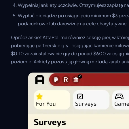
Wypełniaj ankiety uczciwie. Otrzymujesz zapłatę n
Wypłać pieniądze po osiągnięciu minimum $3 przez 
podarunkowe lub darowiznę na cele charytatywne.
Oprócz ankiet AttaPoll ma również sekcję gier, w które
pobierając partnerskie gry i osiągając kamienie milow
$0.10 za zainstalowanie gry do ponad $600 za osiągn
poziomie. Ankiety pozostają główną metodą zarabiani