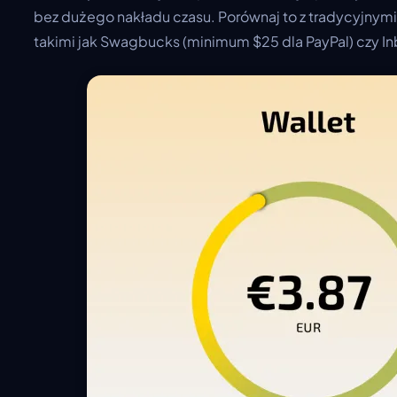
bez dużego nakładu czasu. Porównaj to z tradycyjnym
takimi jak Swagbucks (minimum $25 dla PayPal) czy In