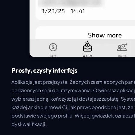
Prosty, czysty interfejs
Aplikacja jest przejrzysta. Żadnych zaśmieconych panel
codziennych serii do utrzymywania. Otwierasz aplikacj
wybierasz jedną, kończysz ją i dostajesz zapłatę. Sy
każdej ankiecie mówi Ci, jak prawdopodobne jest, że s
podstawie swojego profilu. Więcej gwiazdek oznacza 
dyskwalifikacji.