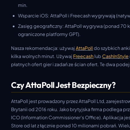
min.
Wsparcie iOS: AttaPoll i Freecash wygrywają (natyw
Zasięg geograficzny: AttaPoll wygrywa (ponad 70 k
ograniczone platformy GPT).
Nasza rekomendacja: używaj
AttaPoll
do szybkich anki
kilka wolnych minut. Używaj
Freecash
lub
CashInStyle
płatnych ofert gier i zadań ze ścian ofert. Te dwa podej
Czy AttaPoll Jest Bezpieczny?
AttaPoll jest prowadzony przez AttaPoll Ltd, zarejestr
Brytanii od 2016 roku. Jako brytyjska firma podlega 
ICO (Information Commissioner’s Office). Aplikacja je
Store od lat z łącznie ponad 10 milionami pobrań. Wi