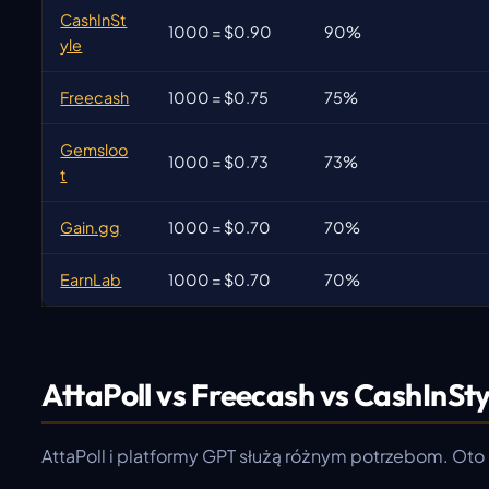
CashInSt
1000 = $0.90
90%
yle
Freecash
1000 = $0.75
75%
Gemsloo
1000 = $0.73
73%
t
Gain.gg
1000 = $0.70
70%
EarnLab
1000 = $0.70
70%
AttaPoll vs Freecash vs CashInSty
AttaPoll i platformy GPT służą różnym potrzebom. Ot