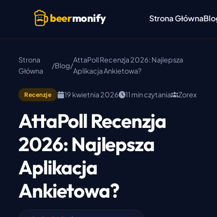
Skip to main content
beer
monify
Strona Główna
Blo
Strona
AttaPoll Recenzja 2026: Najlepsza
/
Blog
/
Główna
Aplikacja Ankietowa?
19 kwietnia 2026
11 min czytania
Zorex
Recenzje
AttaPoll Recenzja
2026: Najlepsza
Aplikacja
Ankietowa?