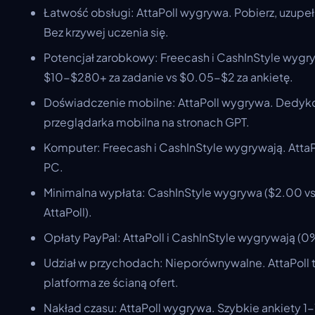
Łatwość obsługi: AttaPoll wygrywa. Pobierz, uzupełnij
Bez krzywej uczenia się.
Potencjał zarobkowy: Freecash i CashInStyle wygry
$10-$280+ za zadanie vs $0.05-$2 za ankietę.
Doświadczenie mobilne: AttaPoll wygrywa. Dedyko
przeglądarka mobilna na stronach GPT.
Komputer: Freecash i CashInStyle wygrywają. AttaPo
PC.
Minimalna wypłata: CashInStyle wygrywa ($2.00 vs
AttaPoll).
Opłaty PayPal: AttaPoll i CashInStyle wygrywają (
Udział w przychodach: Nieporównywalne. AttaPoll to
platforma ze ścianą ofert.
Nakład czasu: AttaPoll wygrywa. Szybkie ankiety 1-