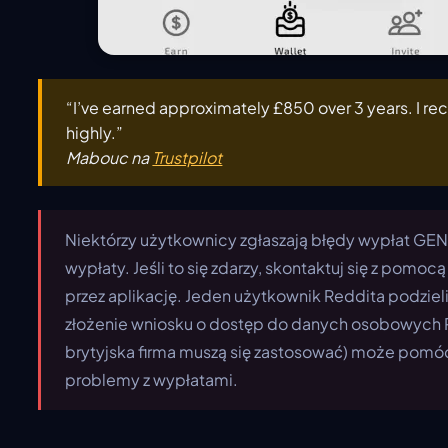
“I’ve earned approximately £850 over 3 years. I 
highly.”
Mabouc na
Trustpilot
Niektórzy użytkownicy zgłaszają błędy wypłat GEN
wypłaty. Jeśli to się zdarzy, skontaktuj się z pomoc
przez aplikację. Jeden użytkownik Reddita podzielił
złożenie wniosku o dostęp do danych osobowych 
brytyjska firma muszą się zastosować) może pomó
problemy z wypłatami.