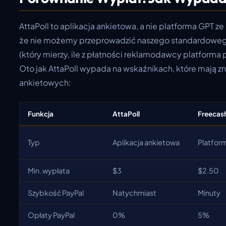
AttaPoll to aplikacja ankietowa, a nie platforma GPT ze
że nie możemy przeprowadzić naszego standardowego
(który mierzy, ile z płatności reklamodawcy platforma
Oto jak AttaPoll wypada na wskaźnikach, które mają zn
ankietowych:
Funkcja
AttaPoll
Freecas
Typ
Aplikacja ankietowa
Platfor
Min. wypłata
$3
$2.50
Szybkość PayPal
Natychmiast
Minuty
Opłaty PayPal
0%
5%