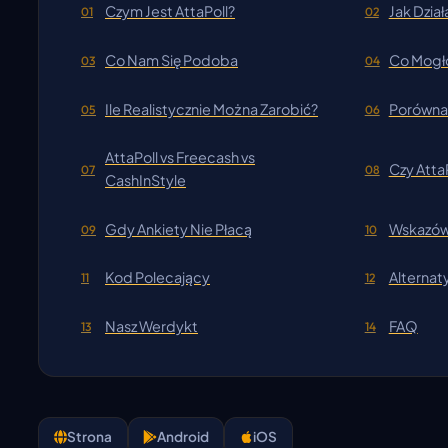
Czym Jest AttaPoll?
Jak Dział
01
02
Co Nam Się Podoba
Co Mogł
03
04
Ile Realistycznie Można Zarobić?
Porówna
05
06
AttaPoll vs Freecash vs
Czy Atta
07
08
CashInStyle
Gdy Ankiety Nie Płacą
Wskazówk
09
10
Kod Polecający
Alternat
11
12
Nasz Werdykt
FAQ
13
14
Strona
Android
iOS