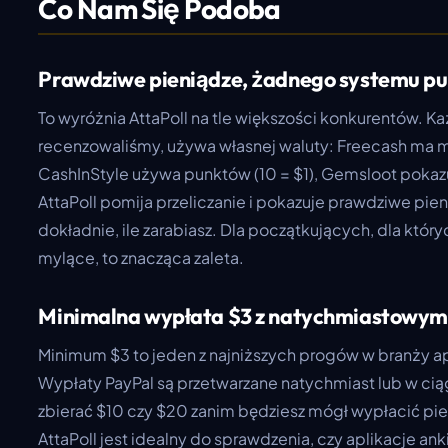
Co Nam Się Podoba
Prawdziwe pieniądze, żadnego systemu p
To wyróżnia AttaPoll na tle większości konkurentów. Ka
recenzowaliśmy, używa własnej waluty: Freecash ma m
CashInStyle używa punktów (10 = $1), Gemsloot pokaz
AttaPoll pomija przeliczanie i pokazuje prawdziwe pie
dokładnie, ile zarabiasz. Dla początkujących, dla któ
mylące, to znacząca zaleta.
Minimalna wypłata $3 z natychmiastowym
Minimum $3 to jeden z najniższych progów w branży ap
Wypłaty PayPal są przetwarzane natychmiast lub w ciąg
zbierać $10 czy $20 zanim będziesz mógł wypłacić pie
AttaPoll jest idealny do sprawdzenia, czy aplikacje ank