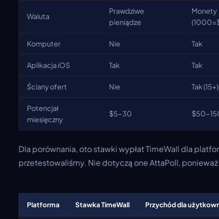
Prawdziwe
Monety
Waluta
pieniądze
(1000=$
Komputer
Nie
Tak
Aplikacja iOS
Tak
Tak
Ściany ofert
Nie
Tak (15+)
Potencjał
$5-30
$50-15
miesięczny
Dla porównania, oto stawki wypłat TimeWall dla platfo
przetestowaliśmy. Nie dotyczą one AttaPoll, ponieważ n
Platforma
Stawka TimeWall
Przychód dla użytkow