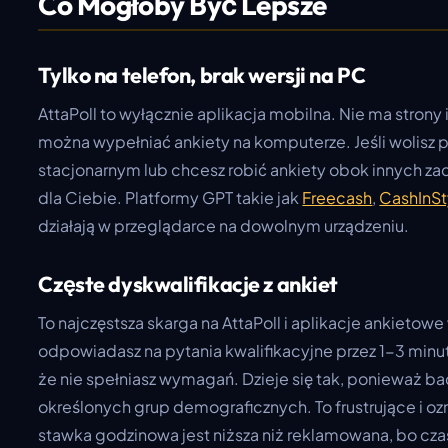
Co Mogłoby Być Lepsze
Tylko na telefon, brak wersji na PC
AttaPoll to wyłącznie aplikacja mobilna. Nie ma strony 
można wypełniać ankiety na komputerze. Jeśli wolisz
stacjonarnym lub chcesz robić ankiety obok innych zada
dla Ciebie. Platformy GPT takie jak
Freecash
,
CashInSt
działają w przeglądarce na dowolnym urządzeniu.
Częste dyskwalifikacje z ankiet
To najczęstsza skarga na AttaPoll i aplikacje ankietowe
odpowiadasz na pytania kwalifikacyjne przez 1-3 minu
że nie spełniasz wymagań. Dzieje się tak, ponieważ b
określonych grup demograficznych. To frustrujące i oz
stawka godzinowa jest niższa niż reklamowana, bo czas 