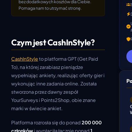
bez dodatkowych kosztów dla Ciebie.
Pomaga nam to utrzymać stronę.
Czym jest CashInStyle?
CashInStyle
to platforma GPT (Get Paid
To), na której zarabiasz pieniądze
wypełniając ankiety, realizując oferty gier i
Po
wykonując inne zadania online. Została
stworzona przez dawny zespół
YourSurveys i Points2Shop, obie znane
marki w świecie ankiet.
Platforma rozrosła się do ponad
200 000
członków
i wypłaciła łącznie ponad
1