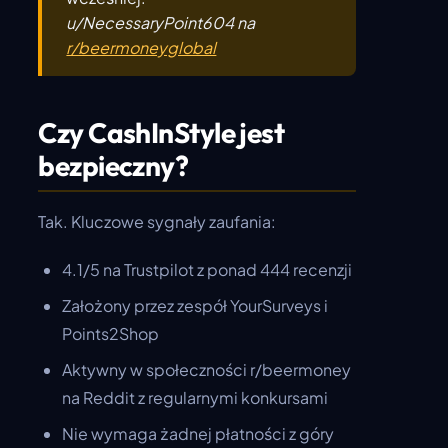
u/NecessaryPoint604 na
r/beermoneyglobal
Czy CashInStyle jest
bezpieczny?
Tak. Kluczowe sygnały zaufania:
4.1/5 na Trustpilot z ponad 444 recenzji
Założony przez zespół YourSurveys i
Points2Shop
Aktywny w społeczności r/beermoney
na Reddit z regularnymi konkursami
Nie wymaga żadnej płatności z góry