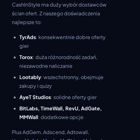
CashInStyle ma duży wybór dostawców
ścian ofert. Z naszego doświadczenia
najlepsze to:
TyrAds
: konsekwentnie dobre oferty
gier
Torox
: duża różnorodność zadań,
niezawodne naliczanie
Lootably
: wszechstronny, obejmuje
zakupy i quizy
AyeT Studios
: solidne oferty gier
BitLabs, TimeWall, RevU, AdGate,
MMWall
: dodatkowe opcje
Plus AdGem, Adscend, Adtowall,