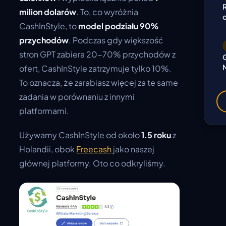
milion dolarów
. To, co wyróżnia
CashInStyle, to
model podziału 90%
przychodów
. Podczas gdy większość
stron GPT zabiera 20-70% przychodów z
ofert, CashInStyle zatrzymuje tylko 10%.
To oznacza, że zarabiasz więcej za te same
zadania w porównaniu z innymi
platformami.
Używamy CashInStyle od około
1.5 roku
z
Holandii, obok
Freecash
jako naszej
głównej platformy. Oto co odkryliśmy.