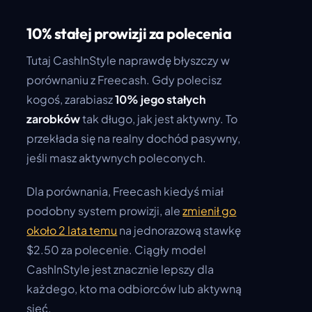
10% stałej prowizji za polecenia
Tutaj CashInStyle naprawdę błyszczy w
porównaniu z Freecash. Gdy polecisz
kogoś, zarabiasz
10% jego stałych
zarobków
tak długo, jak jest aktywny. To
przekłada się na realny dochód pasywny,
jeśli masz aktywnych poleconych.
Dla porównania, Freecash kiedyś miał
podobny system prowizji, ale
zmienił go
około 2 lata temu
na jednorazową stawkę
$2.50 za polecenie. Ciągły model
CashInStyle jest znacznie lepszy dla
każdego, kto ma odbiorców lub aktywną
sieć.