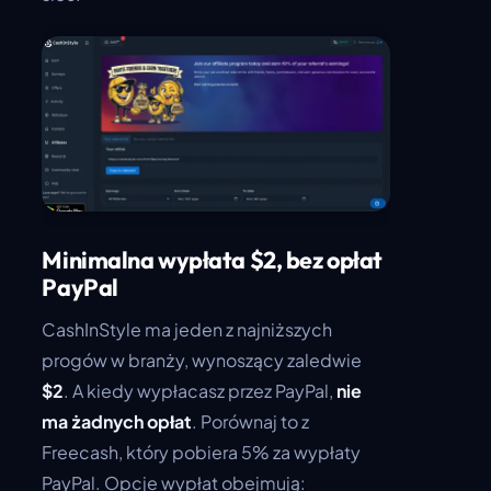
Minimalna wypłata $2, bez opłat
PayPal
CashInStyle ma jeden z najniższych
progów w branży, wynoszący zaledwie
$2
. A kiedy wypłacasz przez PayPal,
nie
ma żadnych opłat
. Porównaj to z
Freecash, który pobiera 5% za wypłaty
PayPal. Opcje wypłat obejmują: