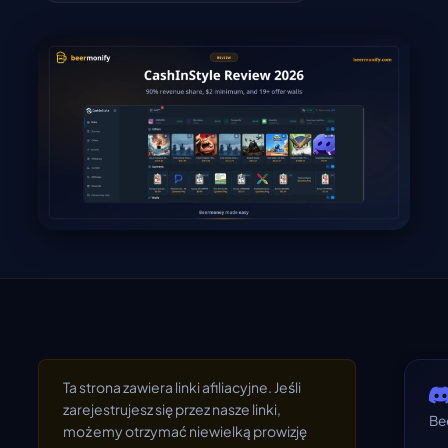
Ta strona zawiera linki afiliacyjne. Jeśli
zarejestrujesz się przez nasze linki,
Be
możemy otrzymać niewielką prowizję