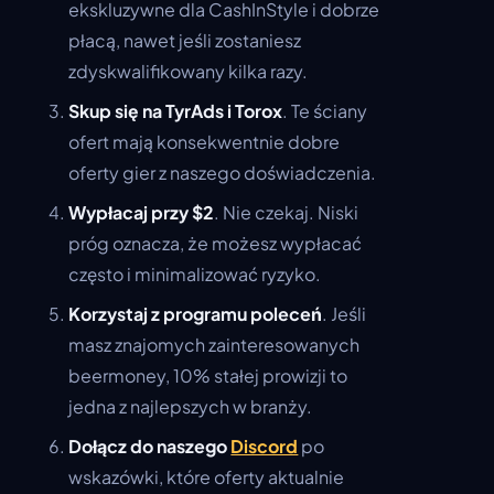
ekskluzywne dla CashInStyle i dobrze
płacą, nawet jeśli zostaniesz
zdyskwalifikowany kilka razy.
Skup się na TyrAds i Torox
. Te ściany
ofert mają konsekwentnie dobre
oferty gier z naszego doświadczenia.
Wypłacaj przy $2
. Nie czekaj. Niski
próg oznacza, że możesz wypłacać
często i minimalizować ryzyko.
Korzystaj z programu poleceń
. Jeśli
masz znajomych zainteresowanych
beermoney, 10% stałej prowizji to
jedna z najlepszych w branży.
Dołącz do naszego
Discord
po
wskazówki, które oferty aktualnie