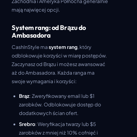
Zachodnia i Ameryka Północna generalnie
mają najwięcej opcji.
System rang: od Brązu do
Ambasadora
CashInStyle ma
system rang
, który
odblokowuje korzyści w miarę postępów.
Zaczynasz od Brązu i możesz awansować
aż do Ambasadora. Każda ranga ma
swoje wymagania i korzyści:
Brąz
: Zweryfikowany email lub $1
zarobków. Odblokowuje dostęp do
dodatkowych ścian ofert.
Srebro
: Weryfikacja twarzy lub $5
zarobków z mniej niż 10% cofnięć i