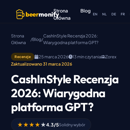
Skip to main content
Strona
Blog
beer
monify
EN
NL
DE
FR
Główna
Strona
CashInStyle Recenzja 2026:
/
Blog
/
Główna
Wiarygodna platforma GPT?
25 marca 2026
13 min czytania
Zorex
Recenzje
Zaktualizowano 31 marca 2026
CashInStyle Recenzja
2026: Wiarygodna
platforma GPT?
★
★
★
★
★
4.3/5
Solidny wybór