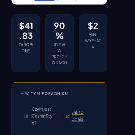
$41
90
$2
.83
%
MIN.
WYPŁAT
ZAROBI
UDZIAŁ
A
ONE
W
PRZYCH
ODACH
W TYM PORADNIKU
Czym jest
Jak to
CashInStyl
01
02
działa
e?