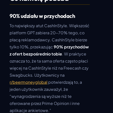
90% udziału w przychodach
To największy atut CashInStyle. Większość
platform GPT zabiera 20-70% tego, co
płacą reklamodawcy. CashInStyle bierze
tylko 10%, przekazując
90% przychodów
z ofert bezpośrednio tobie
. W praktyce
oznacza to, że ta sama oferta często płaci
więcej na CashInStyle niż na Freecash czy
Swagbucks. Użytkownicy na
r/beermoneyglobal
potwierdzają to, a
jeden użytkownik zauważył, że
“wynagrodzenia są wyższe niż te
oferowane przez Prime Opinion i inne
aplikacje ankietowe.”