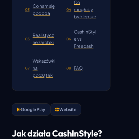
Co
Co nam się
mogłoby
03
04
podoba
być lepsze
CashInStyl
Realistycz
e vs
05
06
ne zarobki
Freecash
Wskazówki
na
FAQ
07
08
początek
Google Play
Website
Jak działa CashInStyle?