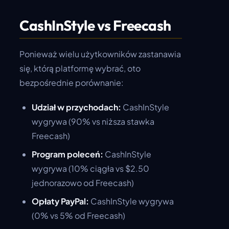
CashInStyle vs Freecash
Ponieważ wielu użytkowników zastanawia
się, którą platformę wybrać, oto
bezpośrednie porównanie:
Udział w przychodach:
CashInStyle
wygrywa (90% vs niższa stawka
Freecash)
Program poleceń:
CashInStyle
wygrywa (10% ciągła vs $2.50
jednorazowo od Freecash)
Opłaty PayPal:
CashInStyle wygrywa
(0% vs 5% od Freecash)